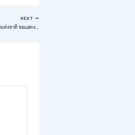
NEXT
มหาวิทยาลัยการกีฬาแห่งชาติ ขอแสดงมุทิตาจิต และยกย่องเชิดชูเกียรติ ผู้เกษียณอายุราชการ ประจำภาคเหนือ