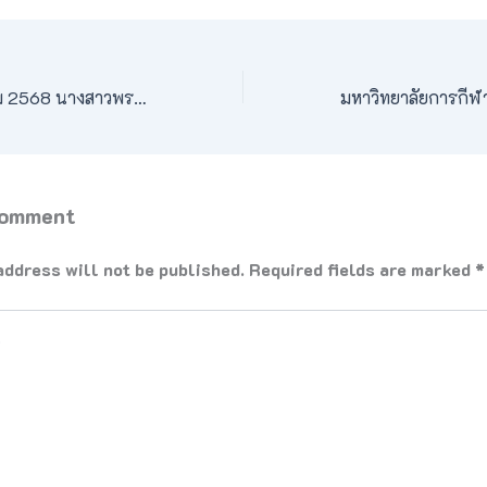
วันพุธที่ 20 สิงหาคม 2568 นางสาวพรรณปพร ประสานตรี หัวหน้างานกิจการนักศึกษาและกิจการพิเศษ พร้อมทั้งบุคลากร และเจ้าหน้าที่ คณะศึกษาศาสตร์ ดำเนินการจัดกิจกรรมโครงการพัฒนาความฉลาดรู้ทางการเคลื่อนไหว (Physical Literacy) โดยมีวัตถุประสงค์เพื่อพัฒนานักศึกษาชั้นปีที่ 4 สังกัดมหาวิทยาลัยการกีฬาแห่งชาติ วิทยาเขตเพชรบูรณ์ ให้มีความรู้ และทักษะในการถ่ายทอดไปสู่นักเรียนในโรงเรียน ซึ่งได้รับเกียรติจากนายภัทรดนัย ประสานตรี รองคณบดีคณะศึกษาศาสตร์ เป็นประธานในพิธีเปิด โดยมีนายณัฐพล ประภารัตน์ และผู้ช่วยศาสตราจารย์เด่น ครองคัมภีร์ เป็นวิทยากร ณ ห้องประชุมวรรณกลาง คณะศึกษาศาสตร์
Comment
address will not be published.
Required fields are marked
*