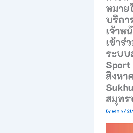
หมายให
บริกา
เจ้าหน้
เข้าร่
ระบบส
Sport 
สิงหา
Sukhu
สมุทร
By
admin
/
21