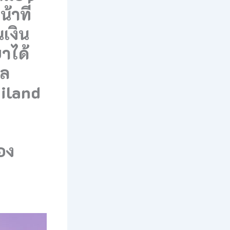
้าที่
เงิน
ษาได้
ูล
iland
อง