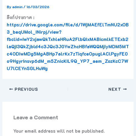
By
admin
/
16/03/2026
ลิงก์ประกาศ :
https://drive.google.com/file/d/1WjMAEfElTmNU2xOB
3_beqUMol_INirpj/view?
fbclid=IwY2xjawQkTxhleHRuA2FlbQIxMABicmlkETExb2
laQjI3QkZjbld4c3JQc3J0YwZhcHBfaWQQMjIyMDM5MT
c4ODIwMDg5MgABHp7alrKx7zTiqfceOpuglAClPgyFE0
o9HgyrInsvp6dM_m5ZnicKIL9Q_YP7_aem_ZozKcC7W
U7lCEYnSGLHuWg
PREVIOUS
NEXT
Leave a Comment
Your email address will not be published.