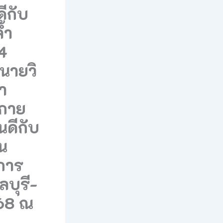
ีกับ
้ำ
 4
นายวิ
ขา
งกาย
ดีกับ
ใน
นการ
ลบุรี-
568 ณ