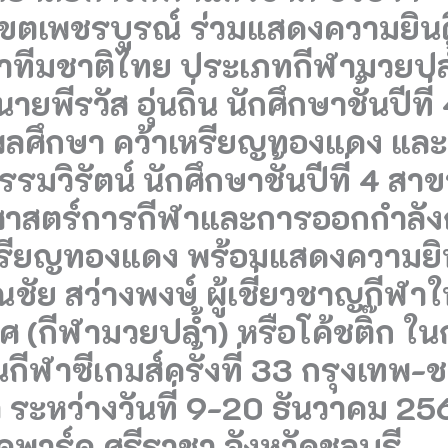
เขตเพชรบูรณ์ ร่วมแสดงความยินด
ฬาทีมชาติไทย ประเภทกีฬามวยปล
นายพีรวัส อุ่นถิ่น นักศึกษาชั้นปีที่
ลศึกษา คว้าเหรียญทองแดง และ
ธรรมวิรัตน์ นักศึกษาชั้นปีที่ 4 สา
ศาสตร์การกีฬาและการออกกำลั
หรียญทองแดง พร้อมแสดงความยิน
ัย สว่างพงษ์ ผู้เชี่ยวชาญกีฬา
 (กีฬามวยปล้ำ) หรือโค้ชติ๊ก ใ
นกีฬาซีเกมส์ครั้งที่ 33 กรุงเทพ-ช
 ระหว่างวันที่ 9-20 ธันวาคม 2
คพาร์ค ศรีราชา จังหวัดชลบุรี