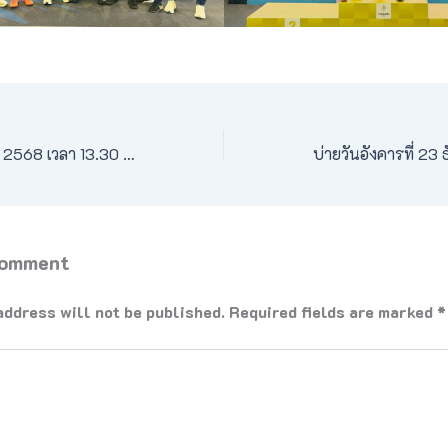
วันพุธที่ 17 ธันวาคม 2568 เวลา 13.30 น. ผู้ช่วยศาสตราจารย์ พันจ่าอากาศโท พิทยา สันตะวงศ์ รองอธิการบดี มหาวิทยาลัยการกีฬาแห่งชาติ ประจำวิทยาเขตเพชรบูรณ์ มอบหมายให้ ผู้ช่วยศาสตราจารย์ประรัญญา ไตรยวงศ์ ผู้ช่วยอธิการบดีฝ่ายกิจการนักศึกษาและกิจการพิเศษ ร่วมพิธีลงนามบันทึกข้อตกลงความร่วมมือ (MOU) โครงการเพชรบูรณ์เมืองแห่งความสุขและปลอดปัจจัยเสี่ยง ปี พ.ศ. 2568 กิจกรรม เวทีประสานความร่วมมือและบันทึกข้อตกลง (MOU) ขับเคลื่อนโรงเรียน สถานศึกษา หน่วยงาน ปลอดเหล้าและอบายมุข ระหว่างเครือข่ายองค์กรงดเหล้าจังหวัดเพชรบูรณ์ และภาคีเครือข่ายสถานศึกษา หน่วยงานราชการที่เกี่ยวข้อง โดยประสานความร่วมมือระหว่างกัน ร่วมลงนามขับเคลื่อนสนับสนุนการดำเนินงานโรงเรียน สถานศึกษา หน่วยงาน ปลอดเหล้า บุหรี่ และอบายมุข ตลอดจนการติดตามประเมินผลการดำเนินงาน ให้เกิดผลสัมฤทธิ์ สร้างความเชื่อมันและอุ่นใจให้กับ ผู้ปกครองนักเรียน นักศึกษา ได้อย่างมีประสิทธิภาพและเป็นรูปธรรม ณ ห้องประชุมสีทอง ชั้น 1 อาคารเฉลิมพระเกียรติฉลองสิริราชสมบัติครบ 60 ปี
Comment
address will not be published.
Required fields are marked
*