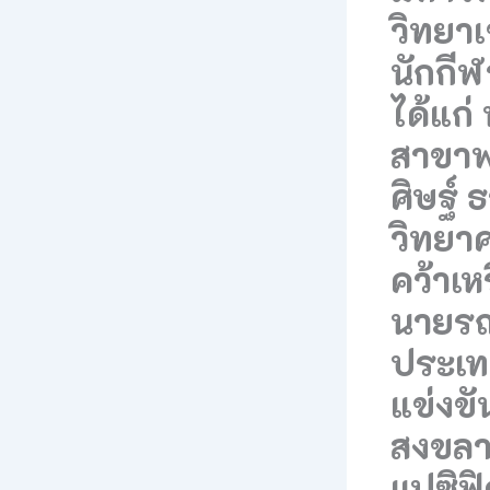
วิทยา
นักกี
ได้แก่ 
สาขาพ
ศิษฐ์ 
วิทยา
คว้าเ
นายรณช
ประเทศ
แข่งขั
สงขลา
แปซิฟิ