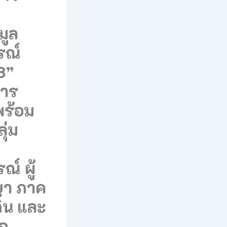
มูล
รณ์
8”
การ
พร้อม
ุ่ม
์ ผู้
ษา ภาค
่น และ
่อ