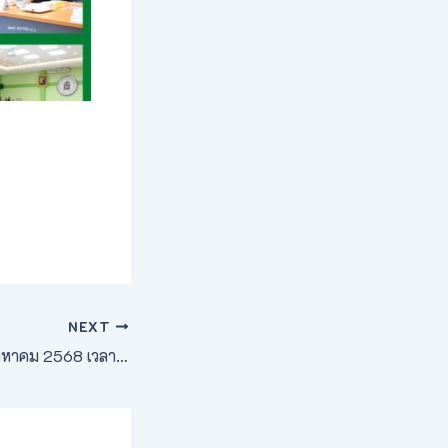
NEXT
เช้าวันอังคารที่ 19 สิงหาคม 2568 เวลา 07.09 น. ผู้ช่วยศาสตราจารย์ ดร.โกศล รอดมา รองอธิการบดีมหาวิทยาลัยการกีฬาแห่งชาติ วิทยาเขตเพชรบูรณ์ มอบหมายให้ คณะผู้บริหารและบุคลากร นำโดยผู้ช่วยศาสตราจารย์วิไลลักษณ์ นิวาสวัฒน์ รองคณบดีคณะศิลปศาสตร์ พร้อมด้วยนางสาวนาถอนงค์ หงษ์ทอง หัวหน้าสำนักงานรองอธิการบดีและบุคลากร เข้าร่วมสภากาแฟ ครั้งที่ 5 ประจำปีงบประมาณ พ.ศ. 2568 ซึ่งจัดโดยหน่วยงานในสังกัดกระทรวงการคลัง โดยมีนายศรัณยู มีทองคำ ผู้ว่าราชการจังหวัดเพชรบูรณ์ เป็นประธานฯ ณ หอวัฒนธรรมนครบาลเพชรบูรณ์ ตำบลในเมือง อำเภอเมืองเพชรบูรณ์ จังหวัดเพชรบูรณ์