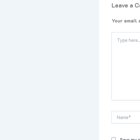
Leave a 
Your email 
Type
here..
Name*
Save my n