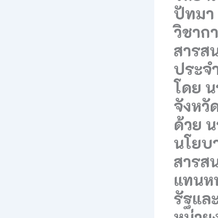
ปัทมา 
วิชาก
สารสน
ประจำ
โดย น
จังหว
ด้วย น
นโยบา
สารสน
แทนหน
รัฐแล
หน่วยง